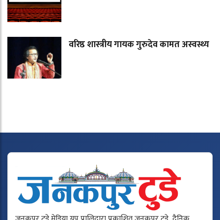
वरिष्ठ शास्त्रीय गायक गुरुदेव कामत अस्वस्थ्य
जनकपुर टुडे मेडिया ग्रुप प्रालिद्वारा प्रकाशित जनकपुर टुडे दैनिक