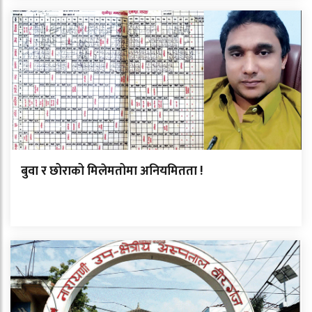
बुवा र छोराको मिलेमतोमा अनियमितता !