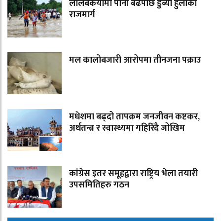
लालबकैयामा पानी बढेपछि डुब्यो हुलाकी
राजमार्ग
मल कालोबजारी आरोपमा तीनजना पक्राउ
मधेशमा बढ्दो तापक्रम जनजीवन कष्टकर,
अर्थतन्त्र र स्वास्थ्यमा गहिरिँदै जोखिम
कांग्रेस इतर समूहद्वारा राष्ट्रिय भेला तयारी
उपसमितिहरु गठन