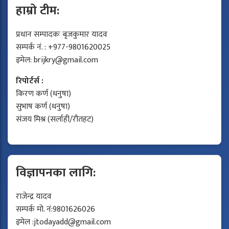
हाम्रो टीम:
प्रधान सम्पादकः बृजकुमार यादव
सम्पर्क नं. : +977-9801620025
इमेल:
brijkry@gmail.com
रिपोर्टर्स :
किरण कर्ण (धनुषा)
सुभाष कर्ण (धनुषा)
संजय मिश्र (सर्लाही/रौतहट)
विज्ञापनका लागि:
राजेन्द्र यादव
सम्पर्क मो. नं:9801626026
इमेल :
jtodayadd@gmail.com