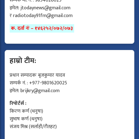
सम्पर्क मो. नं. : 9854026025
इमेल:
jtodaynews@gmail.com
र
radiotoday91fm@gmail.com
क. दर्ता नंः – १४६२५२/०७२/०७३
हाम्रो टीम:
प्रधान सम्पादकः बृजकुमार यादव
सम्पर्क नं. : +977-9801620025
इमेल:
brijkry@gmail.com
रिपोर्टर्स :
किरण कर्ण (धनुषा)
सुभाष कर्ण (धनुषा)
संजय मिश्र (सर्लाही/रौतहट)