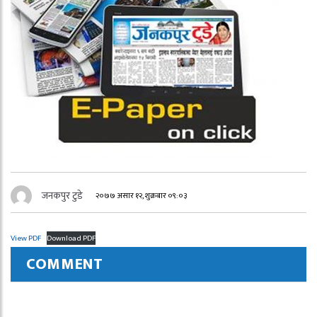
जनकपुर टुडे
२०७७ असार १२, शुक्रबार ०९:०३
View PDF
Download PDF
COMMENT