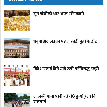
सुन चाँदीको भाउ आज पनि बढ्यो
धनुषा अदालतको ५ हजारबढी मुद्दा फर्छोट
विदेश पठाई दिने भन्दै ठगी गर्नेविरुद्ध उजुरी
लालबकैयामा पानी बढेपछि डुब्यो हुलाकी
राजमार्ग