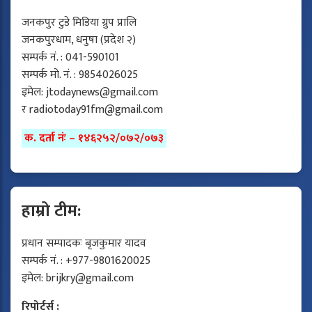
जनकपुर टुडे मिडिया ग्रुप प्रालि
जनकपुरधाम, धनुषा (प्रदेश २)
सम्पर्क नं. : 041-590101
सम्पर्क मो. नं. : 9854026025
इमेल:
jtodaynews@gmail.com
र
radiotoday91fm@gmail.com
क. दर्ता नंः – १४६२५२/०७२/०७३
हाम्रो टीम:
प्रधान सम्पादकः बृजकुमार यादव
सम्पर्क नं. : +977-9801620025
इमेल:
brijkry@gmail.com
रिपोर्टर्स :