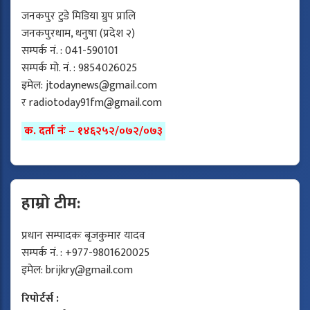
जनकपुर टुडे मिडिया ग्रुप प्रालि
जनकपुरधाम, धनुषा (प्रदेश २)
सम्पर्क नं. : 041-590101
सम्पर्क मो. नं. : 9854026025
इमेल:
jtodaynews@gmail.com
र
radiotoday91fm@gmail.com
क. दर्ता नंः – १४६२५२/०७२/०७३
हाम्रो टीम:
प्रधान सम्पादकः बृजकुमार यादव
सम्पर्क नं. : +977-9801620025
इमेल:
brijkry@gmail.com
रिपोर्टर्स :