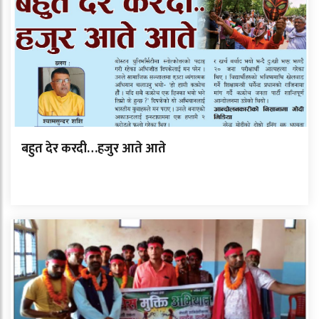
बहुत देर करदी…हजुर आते आते