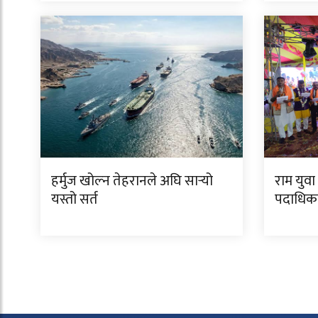
हर्मुज खोल्न तेहरानले अघि सार्‍यो
राम युव
यस्तो सर्त
पदाधिका