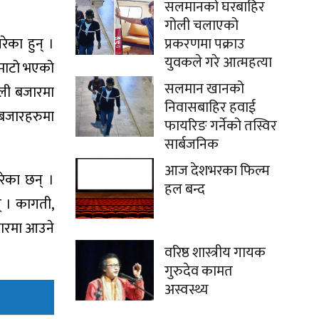
सलमानको घरबाहिर
गोली चलाएको
प्रकरणमा पक्राउ
ेका हुन् ।
युवकले गरे आत्महत्या
 माटो भएको
सलमान खानको
ाली बजारमा
निवासबाहिर हवाई
बजारहरुमा
फायरिङ गर्नेको तस्विर
सार्बजनिक
आज देशभरका फिल्म
रेका छन् ।
हल बन्द
 । कागती,
जारमा आउने
वरिष्ठ शास्त्रीय गायक
गुरुदेव कामत
अस्वस्थ्य