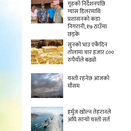
गृहको निर्देशनपछि
ग्यास डिलरमाथि
प्रशासनको कडा
निगरानी, १७ ठाउँमा
छड्के
सुनको भाउ एकैदिन
तोलामा चार हजार ८००
रुपैयाँले बढ्यो
यस्तो रहनेछ आजको
मौसम
हर्मुज खोल्न तेहरानले
अघि सार्‍यो यस्तो सर्त