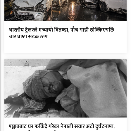
भारतीय ट्रेलरले मच्चायो वितण्डा, पाँच गाडी ठोक्किएपछि
चार घण्टा सडक ठप्प
पञ्जाबबाट घर फर्किंदै गरेका नेपाली सवार अटो दुर्घटनामा,