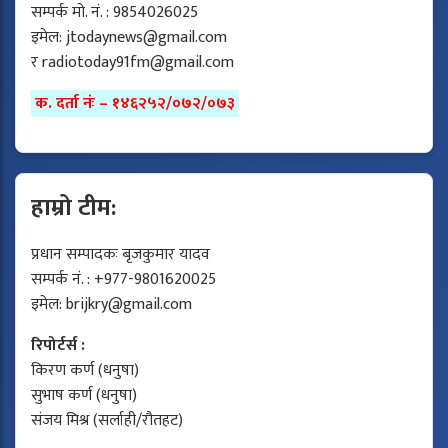
सम्पर्क मो. नं. : 9854026025
इमेल:
jtodaynews@gmail.com
र
radiotoday91fm@gmail.com
क. दर्ता नंः – १४६२५२/०७२/०७३
हाम्रो टीम:
प्रधान सम्पादकः बृजकुमार यादव
सम्पर्क नं. : +977-9801620025
इमेल:
brijkry@gmail.com
रिपोर्टर्स :
किरण कर्ण (धनुषा)
सुभाष कर्ण (धनुषा)
संजय मिश्र (सर्लाही/रौतहट)