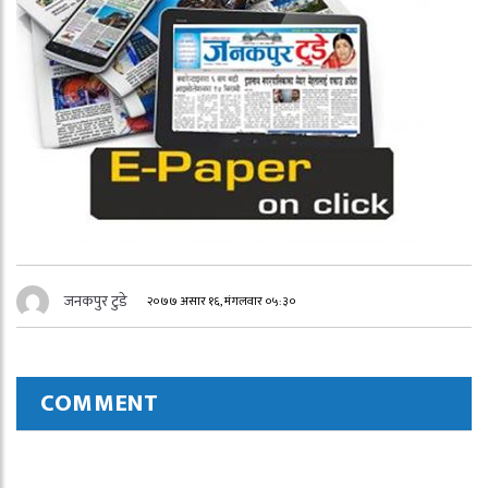
जनकपुर टुडे
२०७७ असार १६, मंगलवार ०५:३०
COMMENT