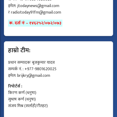
इमेल:
jtodaynews@gmail.com
र
radiotoday91fm@gmail.com
क. दर्ता नंः – १४६२५२/०७२/०७३
हाम्रो टीम:
प्रधान सम्पादकः बृजकुमार यादव
सम्पर्क नं. : +977-9801620025
इमेल:
brijkry@gmail.com
रिपोर्टर्स :
किरण कर्ण (धनुषा)
सुभाष कर्ण (धनुषा)
संजय मिश्र (सर्लाही/रौतहट)