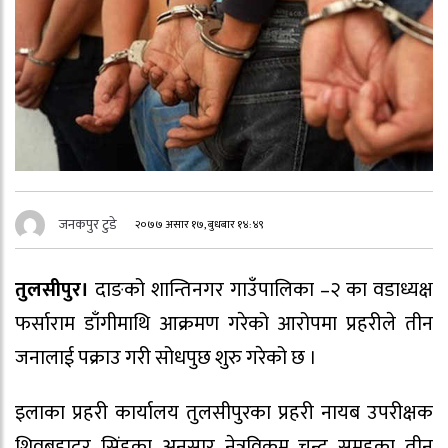
जनकपुर टुडे
२०७७ असार १७, बुधबार १४:४९
तुलसीपुर।
दाङको शान्तिनगर गाउँपालिका –२ का वडाध्यक्ष
फर्साराम डाँगीमाथि आक्रमण गरेको आरोपमा प्रहरीले तीन
जनालाई पक्राउ गरी सोधपुछ शुरु गरेको छ ।
इलाका प्रहरी कार्यालय तुलसीपुरका प्रहरी नायब उपरीक्षक
शिवबहादुर सिंहका अनुसार नेत्रविक्रम चन्द समूहका तीन