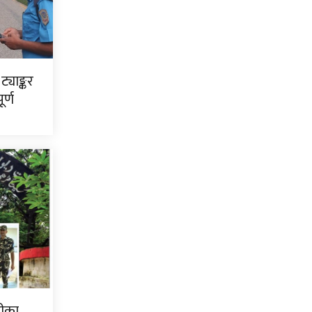
ट्याङ्कर
र्ण
हीका