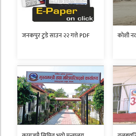
जनकपुर टुडे साउन २२ गत्ते PDF
कोशी नद
कागजमै सिमित भयो मन्त्रालय
तलबवृद्ध