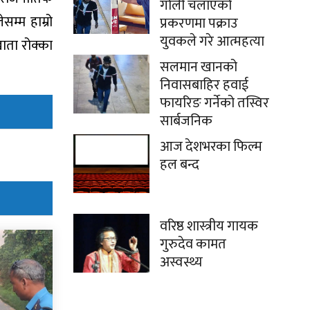
गोली चलाएको
म्म हाम्रो
प्रकरणमा पक्राउ
युवकले गरे आत्महत्या
ाता रोक्का
सलमान खानको
निवासबाहिर हवाई
फायरिङ गर्नेको तस्विर
सार्बजनिक
आज देशभरका फिल्म
हल बन्द
वरिष्ठ शास्त्रीय गायक
गुरुदेव कामत
अस्वस्थ्य