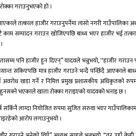
रोक्का गराउनुभएको हो ।
ाले तत्काल हाजीर गराउनुपर्नेमा त्यसो नगरी गाउँपालिका अध्
ाटै काम सम्पादन गराउन खोजिएपछि बाध्य भएर हाजीर भई तत्
 ।
ासम्म पनि हाजीर हुन दिएन्” यादवले भन्नुभयो, ‘‘हाजीर गरा
मसान्त सकिएपछि मात्र हाजीर गराउने भन्दै पन्छिँदै आएकाले बाध
न अवरोध खडा गर्ने र निमित्त प्रमुख प्रशासकीय अधिकृतको रु
ुनसक्ने भएकाले खाता रोक्का गराइएको यादवको भनाइ छ ।
्ष सकिँनै लाग्दा नियोजित रुपमा सुजित सरुवा भएर गाउँपालिक
नाइरहेको आरोप लगाउनुभयो ।
गराउने भनेको थिएँ” अध्यक्ष साहले भन्नुभयो, “तर उहाँ केह