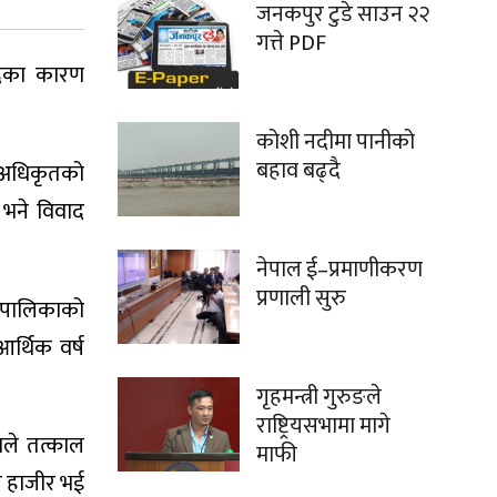
जनकपुर टुडे साउन २२
गत्ते PDF
वादका कारण
कोशी नदीमा पानीको
बहाव बढ्दै
य अधिकृतको
भने विवाद
नेपाल ई–प्रमाणीकरण
प्रणाली सुरु
उँपालिकाको
र्थिक वर्ष
गृहमन्त्री गुरुङले
राष्ट्रियसभामा मागे
ले तत्काल
माफी
े हाजीर भई