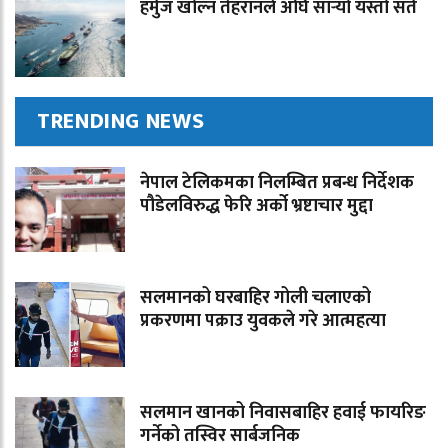
हर्मुज खोल्न तेहरानले अघि सार्‍यो यस्तो सर्त
TRENDING NEWS
नेपाल टेलिकमका निलम्बित प्रबन्ध निर्देशक
पौडेलविरुद्ध फेरि अर्को भ्रष्टाचार मुद्दा
सलमानको घरबाहिर गोली चलाएको
प्रकरणमा पक्राउ युवकले गरे आत्महत्या
सलमान खानको निवासबाहिर हवाई फायरिङ
गर्नेको तस्विर सार्बजनिक