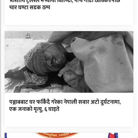
भारतीय ट्रेलरले मच्चायो वितण्डा, पाँच गाडी ठोक्किएपछि
चार घण्टा सडक ठप्प
पञ्जाबबाट घर फर्किंदै गरेका नेपाली सवार अटो दुर्घटनामा,
एक जनाको मृत्यु, ६ घाइते