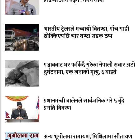
प्रक्रिया अघि बढ्ने : गगन थापा
भारतीय ट्रेलरले मच्चायो वितण्डा, पाँच गाडी
ठोक्किएपछि चार घण्टा सडक ठप्प
पञ्जाबबाट घर फर्किंदै गरेका नेपाली सवार अटो
दुर्घटनामा, एक जनाको मृत्यु, ६ घाइते
प्रधानमन्त्री बालेनले सार्वजनिक गरे ५ बुँदे
प्रगति विवरण
अन्य भूगोलमा रामायण, मिथिलामा सीतायण