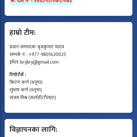
क. दर्ता नंः – १४६२५२/०७२/०७३
हाम्रो टीम:
प्रधान सम्पादकः बृजकुमार यादव
सम्पर्क नं. : +977-9801620025
इमेल:
brijkry@gmail.com
रिपोर्टर्स :
किरण कर्ण (धनुषा)
सुभाष कर्ण (धनुषा)
संजय मिश्र (सर्लाही/रौतहट)
विज्ञापनका लागि: