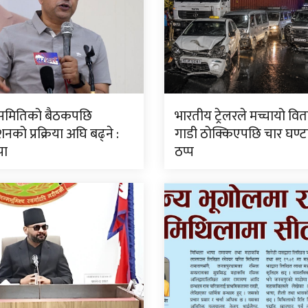
ीय समितिको बैठकपछि
भारतीय ट्रेलरले मच्चायो वितण
नको प्रक्रिया अघि बढ्ने :
गाडी ठोक्किएपछि चार घण्
पा
ठप्प