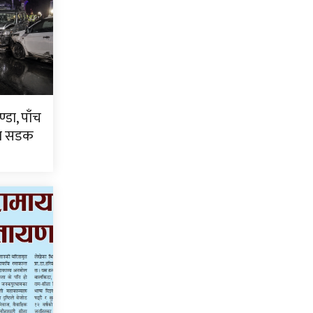
्डा, पाँच
टा सडक