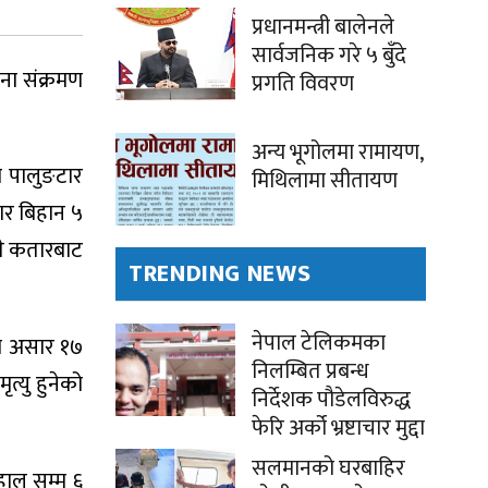
प्रधानमन्त्री बालेनले
सार्वजनिक गरे ५ बुँदे
ना संक्रमण
प्रगति विवरण
अन्य भूगोलमा रामायण,
खा पालुङटार
मिथिलामा सीतायण
ार बिहान ५
ते कतारबाट
TRENDING NEWS
नेपाल टेलिकमका
को असार १७
निलम्बित प्रबन्ध
त्यु हुनेको
निर्देशक पौडेलविरुद्ध
फेरि अर्को भ्रष्टाचार मुद्दा
सलमानको घरबाहिर
हाल सम्म ६