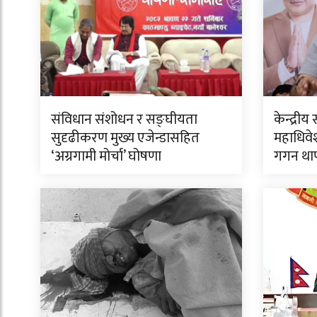
संविधान संशोधन र सङ्घीयता
केन्द्र
सुदृढीकरण मुख्य एजेन्डासहित
महाधिवेश
‘अग्रगामी मोर्चा’ घोषणा
गगन था