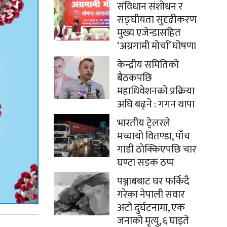
संविधान संशोधन र
सङ्घीयता सुदृढीकरण
मुख्य एजेन्डासहित
‘अग्रगामी मोर्चा’ घोषणा
केन्द्रीय समितिको
बैठकपछि
महाधिवेशनको प्रक्रिया
अघि बढ्ने : गगन थापा
भारतीय ट्रेलरले
मच्चायो वितण्डा, पाँच
गाडी ठोक्किएपछि चार
घण्टा सडक ठप्प
पञ्जाबबाट घर फर्किंदै
गरेका नेपाली सवार
अटो दुर्घटनामा, एक
जनाको मृत्यु, ६ घाइते