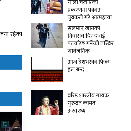
गोली चलाएको
प्रकरणमा पक्राउ
युवकले गरे आत्महत्या
सलमान खानको
 जना रहेको
निवासबाहिर हवाई
फायरिङ गर्नेको तस्विर
सार्बजनिक
आज देशभरका फिल्म
हल बन्द
वरिष्ठ शास्त्रीय गायक
गुरुदेव कामत
अस्वस्थ्य