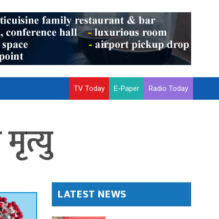
TV Today
E-Paper
Radio Today
ृत्यु
LATEST NEWS