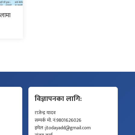
िलामा
विज्ञापनका लागि:
राजेन्द्र यादव
सम्पर्क मो. नं:9801626026
इमेल :
jtodayadd@gmail.com