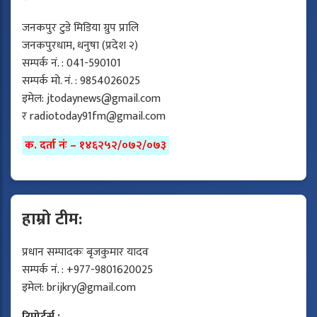
जनकपुर टुडे मिडिया ग्रुप प्रालि
जनकपुरधाम, धनुषा (प्रदेश २)
सम्पर्क नं. : 041-590101
सम्पर्क मो. नं. : 9854026025
इमेल:
jtodaynews@gmail.com
र
radiotoday91fm@gmail.com
क. दर्ता नंः – १४६२५२/०७२/०७३
हाम्रो टीम:
प्रधान सम्पादकः बृजकुमार यादव
सम्पर्क नं. : +977-9801620025
इमेल:
brijkry@gmail.com
रिपोर्टर्स :