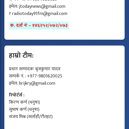
इमेल:
jtodaynews@gmail.com
र
radiotoday91fm@gmail.com
क. दर्ता नंः – १४६२५२/०७२/०७३
हाम्रो टीम:
प्रधान सम्पादकः बृजकुमार यादव
सम्पर्क नं. : +977-9801620025
इमेल:
brijkry@gmail.com
रिपोर्टर्स :
किरण कर्ण (धनुषा)
सुभाष कर्ण (धनुषा)
संजय मिश्र (सर्लाही/रौतहट)