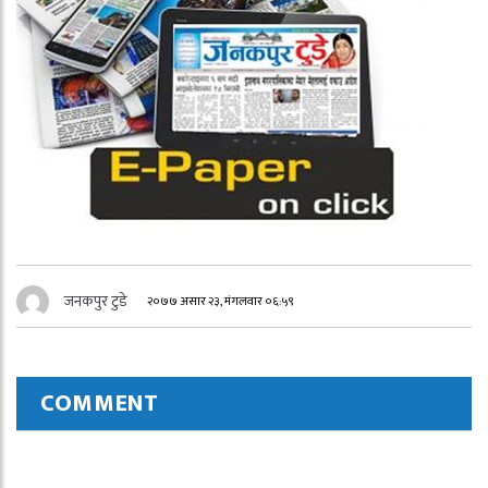
जनकपुर टुडे
२०७७ असार २३, मंगलवार ०६:५९
COMMENT