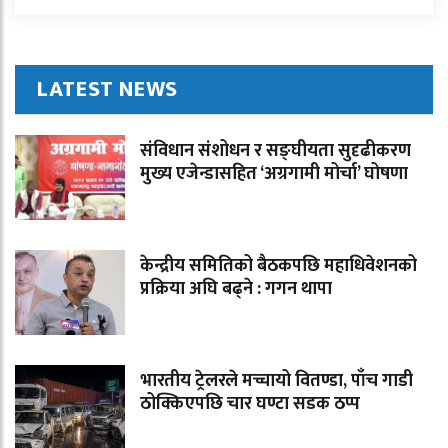
LATEST NEWS
संविधान संशोधन र सङ्घीयता सुदृढीकरण
मुख्य एजेन्डासहित ‘अग्रगामी मोर्चा’ घोषणा
केन्द्रीय समितिको बैठकपछि महाधिवेशनको
प्रक्रिया अघि बढ्ने : गगन थापा
भारतीय ट्रेलरले मच्चायो वितण्डा, पाँच गाडी
ठोक्किएपछि चार घण्टा सडक ठप्प