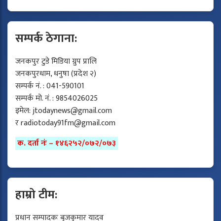
सम्पर्क ठेगाना:
जनकपुर टुडे मिडिया ग्रुप प्रालि
जनकपुरधाम, धनुषा (प्रदेश २)
सम्पर्क नं. : 041-590101
सम्पर्क मो. नं. : 9854026025
इमेल:
jtodaynews@gmail.com
र
radiotoday91fm@gmail.com
क. दर्ता नंः – १४६२५२/०७२/०७३
हाम्रो टीम:
प्रधान सम्पादकः बृजकुमार यादव