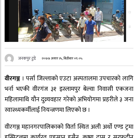
जनकपुर टुडे
२०७७ असार २५, बिहीबार ०९:०५
वीरगञ्ज
। पर्सा जिल्लाको एउटा अस्पतालमा उपचारको लागि
भर्ना भएकी वीरगंज ३१ इस्लामपुर बेल्वा निवासी एकजना
महिलामाथि यौन दुव्र्यवहार गरेको अभियोगमा प्रहरीले ३ जना
स्वास्थ्यकर्मीलाई नियन्त्रणमा लिएको छ ।
वीरगञ्ज महानगरपालिकाको विर्ता स्थित अली अर्थो एण्ड ट्रमा
हस्पिटलमा कार्यरत एहसान हुसैन, कृष्ण दास र सरफुदीन