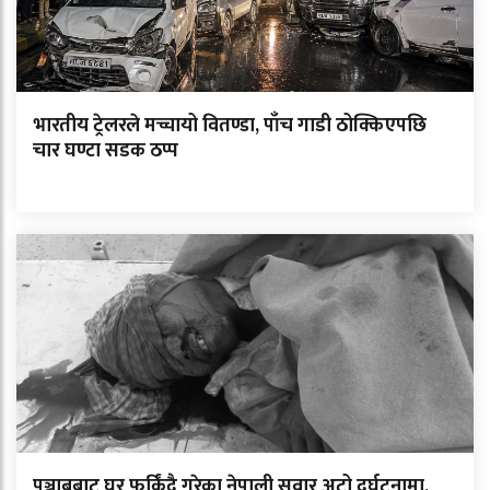
भारतीय ट्रेलरले मच्चायो वितण्डा, पाँच गाडी ठोक्किएपछि
चार घण्टा सडक ठप्प
पञ्जाबबाट घर फर्किंदै गरेका नेपाली सवार अटो दुर्घटनामा,