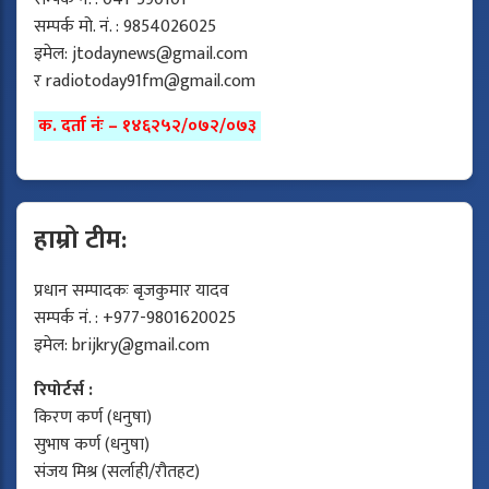
सम्पर्क मो. नं. : 9854026025
इमेल:
jtodaynews@gmail.com
र
radiotoday91fm@gmail.com
क. दर्ता नंः – १४६२५२/०७२/०७३
हाम्रो टीम:
प्रधान सम्पादकः बृजकुमार यादव
सम्पर्क नं. : +977-9801620025
इमेल:
brijkry@gmail.com
रिपोर्टर्स :
किरण कर्ण (धनुषा)
सुभाष कर्ण (धनुषा)
संजय मिश्र (सर्लाही/रौतहट)