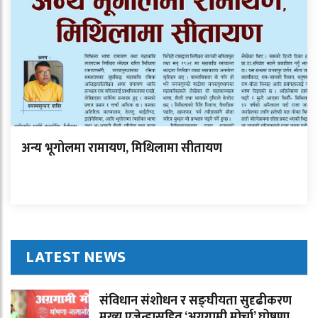
अन्य भूगोलमा रामायण, मिथिलामा सीतायण
LATEST NEWS
संविधान संशोधन र सङ्घीयता सुदृढीकरण
मुख्य एजेन्डासहित ‘अग्रगामी मोर्चा’ घोषणा