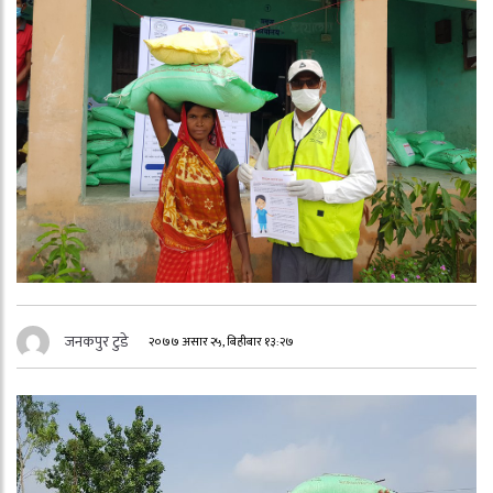
जनकपुर टुडे
२०७७ असार २५, बिहीबार १३:२७