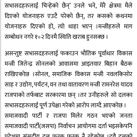
सभासदहरुलाई चिन्हेको छैन्’ उनले भने, मेरै क्षेत्रमा मैले
दिएको योजनाहरु एउटै परेको छैन्, तर कसको कथनमा
योजनाहरु दिएको हो, त्यो थाहा भएन् ।मन्त्रीहरुले माग
सम्बोधन नगरे १÷२ दिनमै स्थिति खराब हुनसक्छ ।
असन्तुष्ट सभासदहरुलाई फकाउन भौतिक पूर्वाधार विकास
मन्त्री जितेन्द्र सोनलको आवासमा आइतवार बिहान बैठक
राखिएकोछ ।सोनल, समाजिक विकास मन्त्री नवलकिसोर
साह र उद्योग, पर्यटन, वन तथा वातावरण मन्त्री रामनरेश यादव
राजपाको तर्फबाट सरकारमा छन् ।तर उनीहरुले सो दलका
सभासदहरुलाई पूर्ण उपेक्षा गरेको आरोप लाग्दै आएकोछ ।
समाजवादी पार्टी र राजपा मिलेर गठन भएको जनता
समाजवादी पार्टी(जसपा) निर्वाचन आयोगमा दर्ता भइसकेपनि
प्रदेशमा संसदीय दल फरक फरक नै रहेकोछ ।दुवै दलको