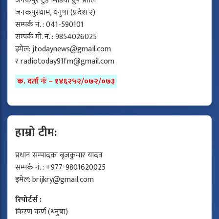
जनकपुर टुडे मिडिया ग्रुप प्रालि
जनकपुरधाम, धनुषा (प्रदेश २)
सम्पर्क नं. : 041-590101
सम्पर्क मो. नं. : 9854026025
इमेल:
jtodaynews@gmail.com
र
radiotoday91fm@gmail.com
क. दर्ता नंः – १४६२५२/०७२/०७३
हाम्रो टीम:
प्रधान सम्पादकः बृजकुमार यादव
सम्पर्क नं. : +977-9801620025
इमेल:
brijkry@gmail.com
रिपोर्टर्स :
किरण कर्ण (धनुषा)