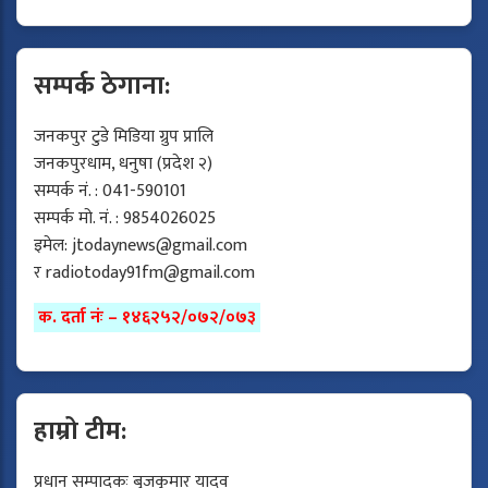
सम्पर्क ठेगाना:
जनकपुर टुडे मिडिया ग्रुप प्रालि
जनकपुरधाम, धनुषा (प्रदेश २)
सम्पर्क नं. : 041-590101
सम्पर्क मो. नं. : 9854026025
इमेल:
jtodaynews@gmail.com
र
radiotoday91fm@gmail.com
क. दर्ता नंः – १४६२५२/०७२/०७३
हाम्रो टीम:
प्रधान सम्पादकः बृजकुमार यादव