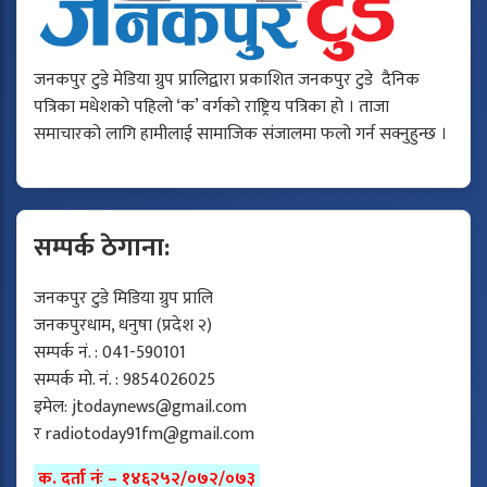
जनकपुर टुडे मेडिया ग्रुप प्रालिद्वारा प्रकाशित जनकपुर टुडे दैनिक
पत्रिका मधेशको पहिलो ‘क’ वर्गको राष्ट्रिय पत्रिका हो । ताजा
समाचारको लागि हामीलाई सामाजिक संजालमा फलो गर्न सक्नुहुन्छ ।
सम्पर्क ठेगाना:
जनकपुर टुडे मिडिया ग्रुप प्रालि
जनकपुरधाम, धनुषा (प्रदेश २)
सम्पर्क नं. : 041-590101
सम्पर्क मो. नं. : 9854026025
इमेल:
jtodaynews@gmail.com
र
radiotoday91fm@gmail.com
क. दर्ता नंः – १४६२५२/०७२/०७३