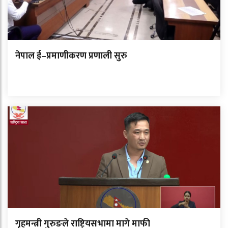
नेपाल ई–प्रमाणीकरण प्रणाली सुरु
गृहमन्त्री गुरुङले राष्ट्रियसभामा मागे माफी