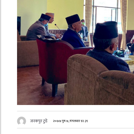
जनकपुर टुडे
२०७७ पुष ७, मंगलवार १२:३९