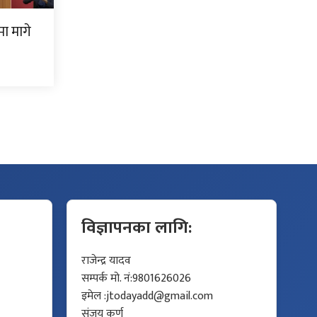
ामा मागे
विज्ञापनका लागि:
राजेन्द्र यादव
सम्पर्क मो. नं:9801626026
इमेल :
jtodayadd@gmail.com
संजय कर्ण