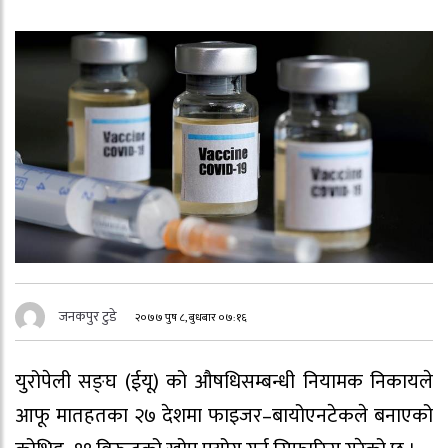
जनकपुर टुडे
२०७७ पुष ८, बुधबार ०७:१६
युरोपेली सङ्घ (ईयू) को औषधिसम्बन्धी नियामक निकायले
आफू मातहतका २७ देशमा फाइजर–बायोएनटेकले बनाएको