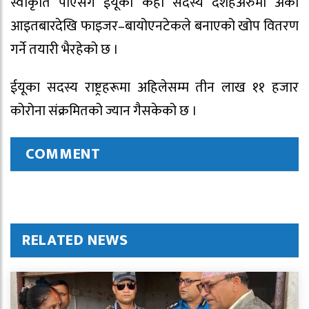
स्वीकृति पाएसँगै ईयूका केही सदस्य देशहअरुमा अर्को
आइतबारदेखि फाइजर–बायोएनटेकले बनाएको खोप वितरण
गर्ने तयारी भैरहेको छ ।
ईयूका सदस्य राष्ट्रहरूमा अहिलेसम्म तीन लाख ११ हजार
कोरोना संक्रमितको ज्यान गैसकेको छ ।
COMMENT
RELATED NEWS