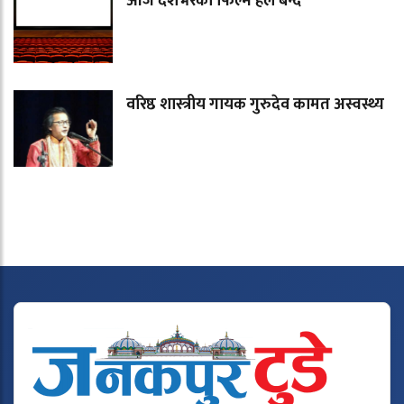
आज देशभरका फिल्म हल बन्द
वरिष्ठ शास्त्रीय गायक गुरुदेव कामत अस्वस्थ्य