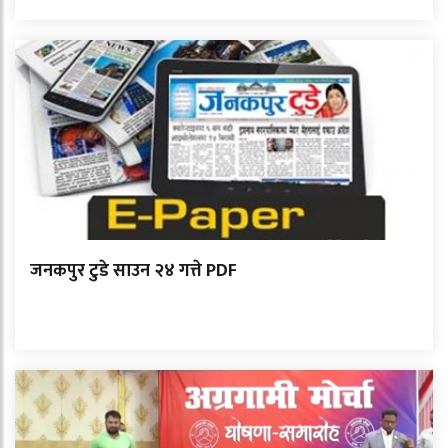
जनकपुर टुडे साउन २४ गत्ते PDF