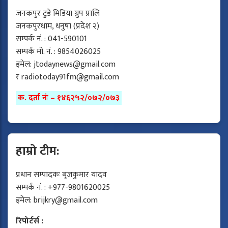
जनकपुर टुडे मिडिया ग्रुप प्रालि
जनकपुरधाम, धनुषा (प्रदेश २)
सम्पर्क नं. : 041-590101
सम्पर्क मो. नं. : 9854026025
इमेल:
jtodaynews@gmail.com
र
radiotoday91fm@gmail.com
क. दर्ता नंः – १४६२५२/०७२/०७३
हाम्रो टीम:
प्रधान सम्पादकः बृजकुमार यादव
सम्पर्क नं. : +977-9801620025
इमेल:
brijkry@gmail.com
रिपोर्टर्स :