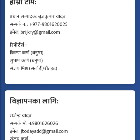
हाम्रो टीम:
प्रधान सम्पादकः बृजकुमार यादव
सम्पर्क नं. : +977-9801620025
इमेल:
brijkry@gmail.com
रिपोर्टर्स :
किरण कर्ण (धनुषा)
सुभाष कर्ण (धनुषा)
संजय मिश्र (सर्लाही/रौतहट)
विज्ञापनका लागि:
राजेन्द्र यादव
सम्पर्क मो. नं:9801626026
इमेल :
jtodayadd@gmail.com
संजय कर्ण