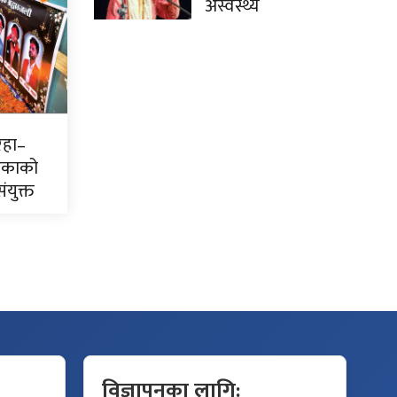
अस्वस्थ्य
िरहा–
ाएकाको
ंयुक्त
विज्ञापनका लागि: