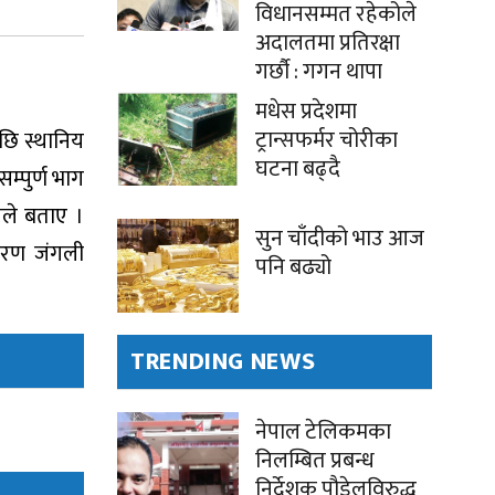
विधानसम्मत रहेकोले
अदालतमा प्रतिरक्षा
गर्छौ : गगन थापा
मधेस प्रदेशमा
ट्रान्सफर्मर चोरीका
पछि स्थानिय
घटना बढ्दै
म्पुर्ण भाग
िनले बताए ।
सुन चाँदीको भाउ आज
ारण जंगली
पनि बढ्यो
TRENDING NEWS
नेपाल टेलिकमका
निलम्बित प्रबन्ध
निर्देशक पौडेलविरुद्ध