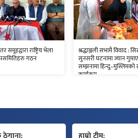
इतर समूहद्वारा राष्ट्रिय भेला
श्रद्धाञ्जली सभामै विवाद : स
उपसमितिहरु गठन
सुनसरी घटनामा ज्यान गुम
सम्झनामा हिन्दु–मुस्लिमको स
कार्यक्रम
क ठेगाना:
हाम्रो टीम: