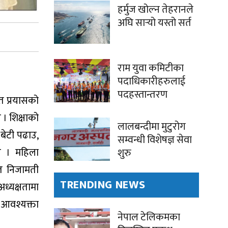
हर्मुज खोल्न तेहरानले
अघि सार्‍यो यस्तो सर्त
राम युवा कमिटीका
पदाधिकारीहरुलाई
पदहस्तान्तरण
त प्रयासको
 । शिक्षाको
लालबन्दीमा मुटुरोग
 बेटी पढाउ,
सम्वन्धी विशेषज्ञ सेवा
रे । महिला
शुरु
यत निजामती
TRENDING NEWS
ध्यक्षतामा
ो आवश्यक्ता
नेपाल टेलिकमका