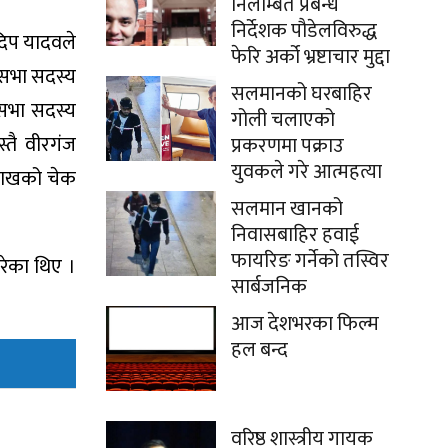
निलम्बित प्रबन्ध
निर्देशक पौडेलविरुद्ध
रदिप यादवले
फेरि अर्को भ्रष्टाचार मुद्दा
े शसभा सदस्य
सलमानको घरबाहिर
शसभा सदस्य
गोली चलाएको
तै वीरगंज
प्रकरणमा पक्राउ
युवकले गरे आत्महत्या
 लाखको चेक
सलमान खानको
निवासबाहिर हवाई
फायरिङ गर्नेको तस्विर
रेका थिए ।
सार्बजनिक
आज देशभरका फिल्म
हल बन्द
वरिष्ठ शास्त्रीय गायक