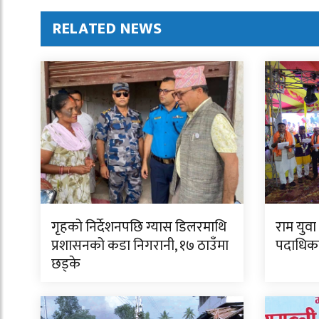
RELATED NEWS
गृहको निर्देशनपछि ग्यास डिलरमाथि
राम युव
प्रशासनको कडा निगरानी, १७ ठाउँमा
पदाधिका
छड्के