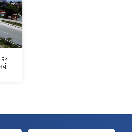
 २५
नयाँ