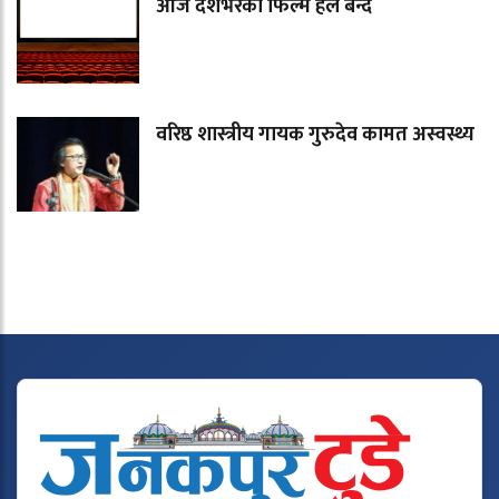
आज देशभरका फिल्म हल बन्द
वरिष्ठ शास्त्रीय गायक गुरुदेव कामत अस्वस्थ्य