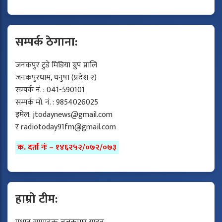
सम्पर्क ठेगाना:
जनकपुर टुडे मिडिया ग्रुप प्रालि
जनकपुरधाम, धनुषा (प्रदेश २)
सम्पर्क नं. : 041-590101
सम्पर्क मो. नं. : 9854026025
इमेल:
jtodaynews@gmail.com
र
radiotoday91fm@gmail.com
क. दर्ता नंः – १४६२५२/०७२/०७३
हाम्रो टीम: