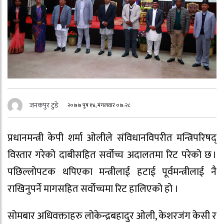
जनकपुर टुडे
२०७७ पुष १४, मंगलवार ०७:२८
प्रधानमन्त्री केपी शर्मा ओलीले संविधानविपरीत मन्त्रिपरिषद्
विस्तार गरेको दाबीसहित सर्वोच्च अदालतमा रिट परेको छ ।
पछिल्लोपटक थपिएका मन्त्रीलाई हटाई पूर्वमन्त्रीलाई नै
राखिनुपर्ने मागसहित सर्वोच्चमा रिट हालिएको हो ।
सोमबार अधिवक्ताहरु लोकेन्द्रबहादुर ओली, केशरजंग केसी र