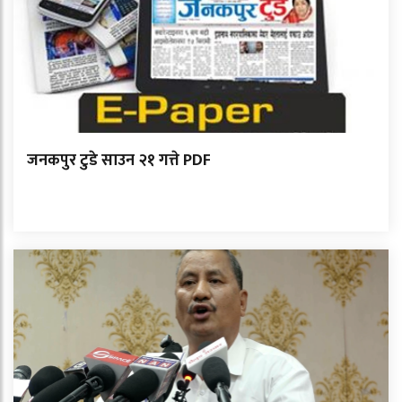
जनकपुर टुडे साउन २१ गत्ते PDF