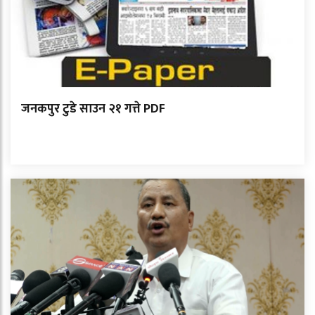
जनकपुर टुडे साउन २१ गत्ते PDF