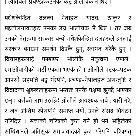
। त्यतिबेला प्रचण्डहरुउनका कटु आलोचक नै थिए ।
मधेशकेन्द्रित दलका नेताहरु यादव, ठाकुर र
महतोलगायतहरु उनका उग्र आलोचक नै थिए । तर जब
उनको नेतृत्वमा सरकार बन्यो मधेशकेन्द्रित दलहरुले उनलाई
सरकार बनाउन समर्थन दिएकै हुन्, स्वागत गरेकै हुन् ।
विचारहरुलाई पन्छाएर ओलीकै नेतृत्वमा एमाले–
एमाओवादीको पार्टी एकता भएकै हो । ओलीले पटक–पटक
आपसी सहमति भङ्ग गरेपनि, प्रचण्ड–नेपालहरु असन्तुष्टि र
विवादका श्रृङखलाहरुमा अन्ततः उनकै पक्षमा झुक्दै आएका
छन् । यसैको लाभ उठाउँदै ओलीले आवश्यक सबै तयारी गरे,
र जब अन्तिम स्पेसपनि समाप्त भयो, उनले संसद विघटन
गरिदिए । सत्ताको चरित्रको कुरा गर्ने हो भने अहिलेको
सम्विधानले जतिसुकै समाजवादको कुरा गरेपनि चरित्रगत्