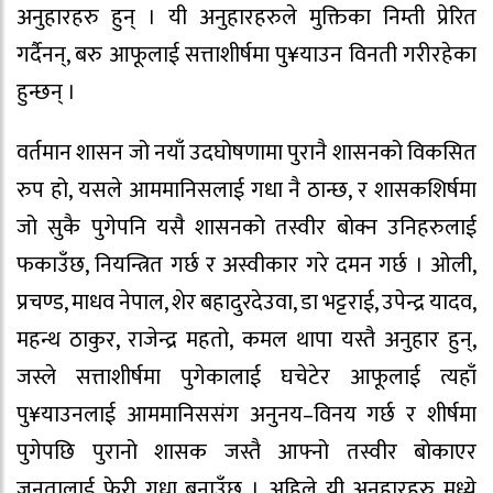
अनुहारहरु हुन् । यी अनुहारहरुले मुक्तिका निम्ती प्रेरित
गर्दैनन्, बरु आफूलाई सत्ताशीर्षमा पु¥याउन विनती गरीरहेका
हुन्छन् ।
वर्तमान शासन जो नयाँ उदघोषणामा पुरानै शासनको विकसित
रुप हो, यसले आममानिसलाई गधा नै ठान्छ, र शासकशिर्षमा
जो सुकै पुगेपनि यसै शासनको तस्वीर बोक्न उनिहरुलाई
फकाउँछ, नियन्त्रित गर्छ र अस्वीकार गरे दमन गर्छ । ओली,
प्रचण्ड, माधव नेपाल, शेर बहादुरदेउवा, डा भट्टराई, उपेन्द्र यादव,
महन्थ ठाकुर, राजेन्द्र महतो, कमल थापा यस्तै अनुहार हुन्,
जस्ले सत्ताशीर्षमा पुगेकालाई घचेटेर आफूलाई त्यहाँ
पु¥याउनलाई आममानिससंग अनुनय–विनय गर्छ र शीर्षमा
पुगेपछि पुरानो शासक जस्तै आफ्नो तस्वीर बोकाएर
जनतालाई फेरी गधा बनाउँछ । अहिले यी अनुहारहरु मध्ये