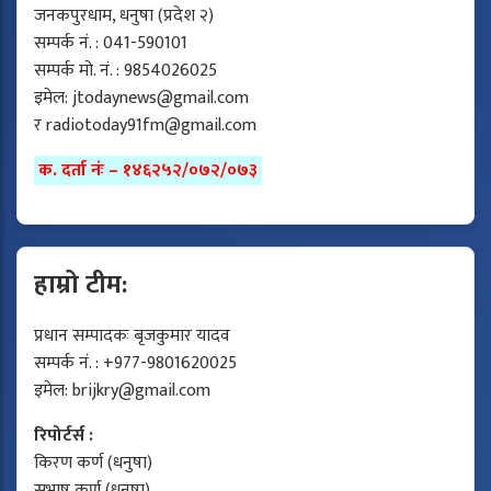
जनकपुरधाम, धनुषा (प्रदेश २)
सम्पर्क नं. : 041-590101
सम्पर्क मो. नं. : 9854026025
इमेल:
jtodaynews@gmail.com
र
radiotoday91fm@gmail.com
क. दर्ता नंः – १४६२५२/०७२/०७३
हाम्रो टीम:
प्रधान सम्पादकः बृजकुमार यादव
सम्पर्क नं. : +977-9801620025
इमेल:
brijkry@gmail.com
रिपोर्टर्स :
किरण कर्ण (धनुषा)
सुभाष कर्ण (धनुषा)