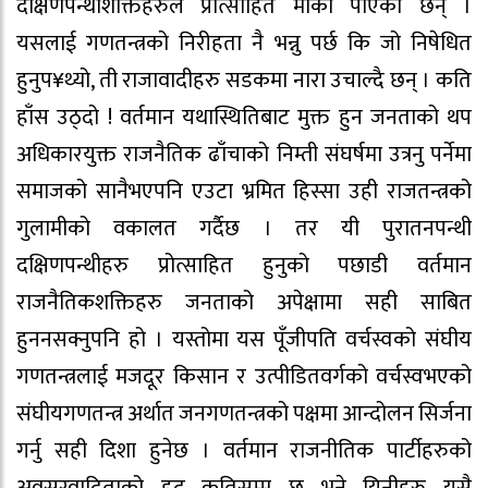
दक्षिणपन्थीशक्तिहरुले प्रोत्साहित मौका पाएका छन् ।
यसलाई गणतन्त्रको निरीहता नै भन्नु पर्छ कि जो निषेधित
हुनुप¥थ्यो, ती राजावादीहरु सडकमा नारा उचाल्दै छन् । कति
हाँस उठ्दो ! वर्तमान यथास्थितिबाट मुक्त हुन जनताको थप
अधिकारयुक्त राजनैतिक ढाँचाको निम्ती संघर्षमा उत्रनु पर्नेमा
समाजको सानैभएपनि एउटा भ्रमित हिस्सा उही राजतन्त्रको
गुलामीको वकालत गर्दैछ । तर यी पुरातनपन्थी
दक्षिणपन्थीहरु प्रोत्साहित हुनुको पछाडी वर्तमान
राजनैतिकशक्तिहरु जनताको अपेक्षामा सही साबित
हुननसक्नुपनि हो । यस्तोमा यस पूँजीपति वर्चस्वको संघीय
गणतन्त्रलाई मजदूर किसान र उत्पीडितवर्गको वर्चस्वभएको
संघीयगणतन्त्र अर्थात जनगणतन्त्रको पक्षमा आन्दोलन सिर्जना
गर्नु सही दिशा हुनेछ । वर्तमान राजनीतिक पार्टीहरुको
अवसरवादिताको हद कतिसम्म छ भने यिनीहरु यसै