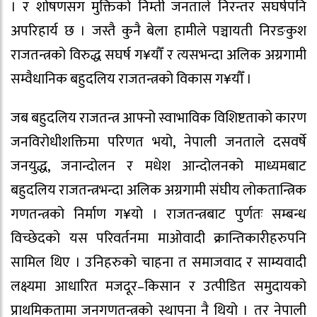
। र शोषणसग मुक्तिको निम्ती जनताले निरन्तर सघर्षपनि
अपरिहार्य छ । जस्तै कुनै बेला हामीले पञ्चायती निरङकुश
राजतन्त्रको विरुद्ध सघर्ष ग¥यौँ र त्यसभन्दा अलिक अग्रगामी
सम्वैधानिक बहुदलिय राजतन्त्रको विकास ग¥यौँ ।
जब बहुदलिय राजतन्त्र आफ्नो स्वाभाविक विशिष्टताको कारण
जनविरोधीशक्तिमा परिणत भयो, नेपाली जनताले दसवर्षे
जनयुद्ध, जनान्दोलन र मधेश आन्दोलनको माध्यमबाट
बहुदलिय राजतन्त्रभन्दा अलिक अग्रगामी संघीय लोकतान्त्रिक
गणतन्त्रको निर्माण ग¥यो । राजतन्त्रबाट पुर्णतः सम्बन्ध
विच्छेदको यस परिवर्तनमा माओवादी क्रान्तिकारीहरुपनि
सामिल थिए । उनिहरुको चाहना त समाजवाद र साम्यवादी
लक्ष्यमा आधारित मजदूर–किसान र उत्पीडित समुदायको
प्राथमिकतामा जनगणतन्त्रको स्थापना नै थियो । तर नेपाली