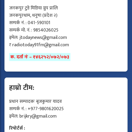
जनकपुर टुडे मिडिया ग्रुप प्रालि
जनकपुरधाम, धनुषा (प्रदेश २)
सम्पर्क नं. : 041-590101
सम्पर्क मो. नं. : 9854026025
इमेल:
jtodaynews@gmail.com
र
radiotoday91fm@gmail.com
क. दर्ता नंः – १४६२५२/०७२/०७३
हाम्रो टीम:
प्रधान सम्पादकः बृजकुमार यादव
सम्पर्क नं. : +977-9801620025
इमेल:
brijkry@gmail.com
रिपोर्टर्स :