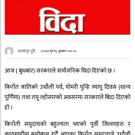
जनकपुर टुडे
२०७७ पुष १५, बुधबार ०७:०५
आज ( बुधबार) सरकारले सार्वजनिक विदा दिएको छ ।
किराँत जातिको उधौली पर्व, योमरी पुन्हि ज्यापू दिवस (धान्य
पूर्णिमा) तथा तमू ल्होसारको अवसरमा सरकारले बिदा दिएको
हो ।
किराँती समुदायको बहुल्यता भएको पुर्वी जिल्लाहरु र
काठमाडौंमा बसोबास गर्दै आएका किराँत समुदायले उधौली