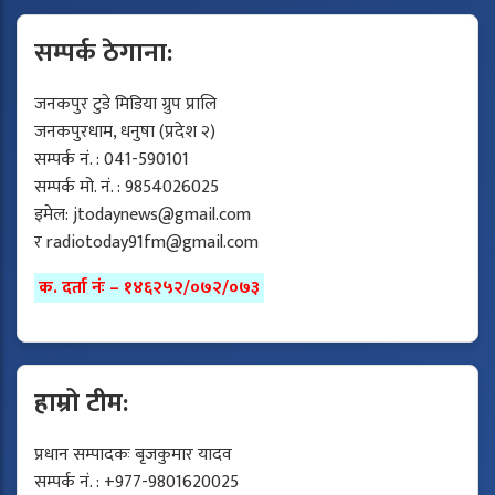
सम्पर्क ठेगाना:
जनकपुर टुडे मिडिया ग्रुप प्रालि
जनकपुरधाम, धनुषा (प्रदेश २)
सम्पर्क नं. : 041-590101
सम्पर्क मो. नं. : 9854026025
इमेल:
jtodaynews@gmail.com
र
radiotoday91fm@gmail.com
क. दर्ता नंः – १४६२५२/०७२/०७३
हाम्रो टीम:
प्रधान सम्पादकः बृजकुमार यादव
सम्पर्क नं. : +977-9801620025