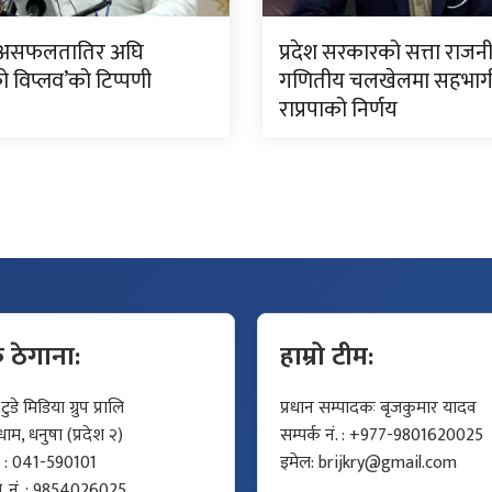
असफलतातिर अघि
प्रदेश सरकारको सत्ता राज
ो विप्लव’को टिप्पणी
गणितीय चलखेलमा सहभागी 
राप्रपाको निर्णय
क ठेगाना:
हाम्रो टीम:
डे मिडिया ग्रुप प्रालि
प्रधान सम्पादकः बृजकुमार यादव
म, धनुषा (प्रदेश २)
सम्पर्क नं. : +977-9801620025
ं. : 041-590101
इमेल:
brijkry@gmail.com
मो. नं. : 9854026025