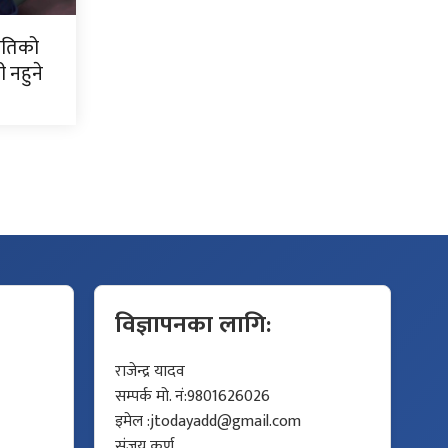
नीतिको
नहुने
विज्ञापनका लागि:
राजेन्द्र यादव
सम्पर्क मो. नं:9801626026
इमेल :
jtodayadd@gmail.com
संजय कर्ण