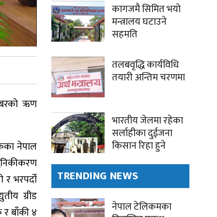
कागजमै सिमित भयो
मन्त्रालय घटाउने
सहमति
तलबवृद्धि कार्यविधि
तयारी अन्तिम चरणमा
राबरको ऋण
भारतीय जेलमा रहेका
सर्लाहीका दुईजना
किसान रिहा हुने
ंकका नेपाल
आधुनिकीकरण
TRENDING NEWS
ो र भरपर्दो
ुतीय ग्रीड
नेपाल टेलिकमका
 र बाँकी ४