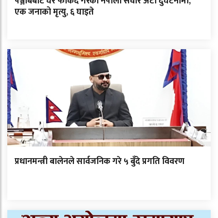
पञ्जाबबाट घर फर्किंदै गरेका नेपाली सवार अटो दुर्घटनामा,
एक जनाको मृत्यु, ६ घाइते
प्रधानमन्त्री बालेनले सार्वजनिक गरे ५ बुँदे प्रगति विवरण