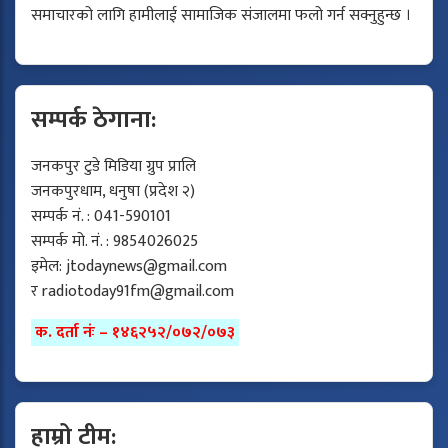
समाचारको लागि हामीलाई सामाजिक संजालमा फलो गर्न सक्नुहुन्छ ।
सम्पर्क ठेगाना:
जनकपुर टुडे मिडिया ग्रुप प्रालि
जनकपुरधाम, धनुषा (प्रदेश २)
सम्पर्क नं. : 041-590101
सम्पर्क मो. नं. : 9854026025
इमेल:
jtodaynews@gmail.com
र
radiotoday91fm@gmail.com
क. दर्ता नंः – १४६२५२/०७२/०७३
हाम्रो टीम: