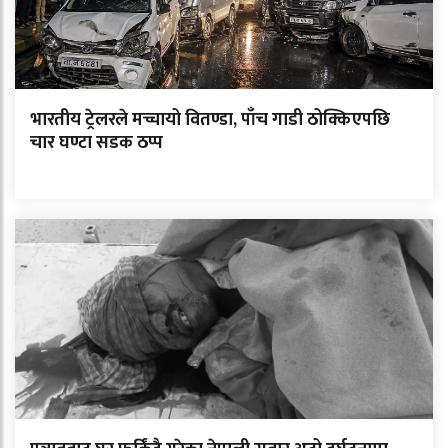
भारतीय ट्रेलरले मच्चायो वितण्डा, पाँच गाडी ठोक्किएपछि
चार घण्टा सडक ठप्प