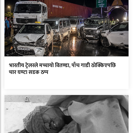
भारतीय ट्रेलरले मच्चायो वितण्डा, पाँच गाडी ठोक्किएपछि
चार घण्टा सडक ठप्प