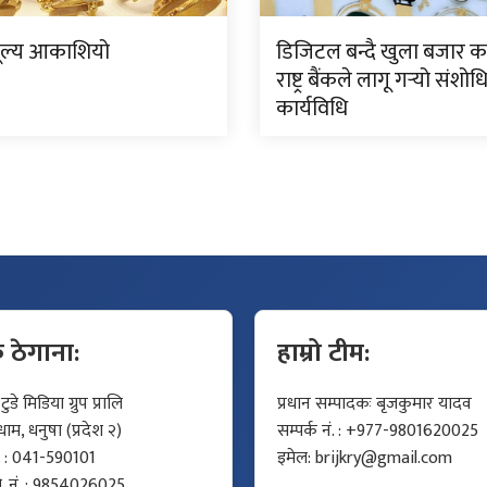
ूल्य आकाशियो
डिजिटल बन्दै खुला बजार क
राष्ट्र बैंकले लागू गर्‍यो संशो
कार्यविधि
क ठेगाना:
हाम्रो टीम:
डे मिडिया ग्रुप प्रालि
प्रधान सम्पादकः बृजकुमार यादव
म, धनुषा (प्रदेश २)
सम्पर्क नं. : +977-9801620025
ं. : 041-590101
इमेल:
brijkry@gmail.com
मो. नं. : 9854026025