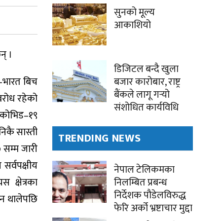
सुनको मूल्य
आकाशियो
न् ।
डिजिटल बन्दै खुला
ल–भारत बिच
बजार कारोबार, राष्ट्र
बैंकले लागू गर्‍यो
वरोध रहेको
संशोधित कार्यविधि
। कोभिड–१९
िकै सास्ती
TRENDING NEWS
 सम्म जारी
सर्वपक्षीय
नेपाल टेलिकमका
क्षेत्रका
निलम्बित प्रबन्ध
निर्देशक पौडेलविरुद्ध
ुन थालेपछि
फेरि अर्को भ्रष्टाचार मुद्दा