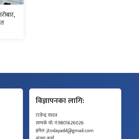
ारोबार,
धित
विज्ञापनका लागि:
राजेन्द्र यादव
सम्पर्क मो. नं:9801626026
इमेल :
jtodayadd@gmail.com
संजय कर्ण