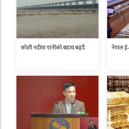
कोशी नदीमा पानीको बहाव बढ्दै
नेपाल ई–