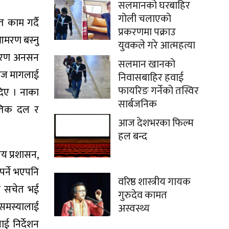
सलमानको घरबाहिर
गोली चलाएको
 काम गर्दै
प्रकरणमा पक्राउ
आमरण बस्नु
युवकले गरे आत्महत्या
आमरण अनसन
सलमान खानको
जायज मागलाई
निवासबाहिर हवाई
फायरिङ गर्नेको तस्विर
दिए । नाका
सार्बजनिक
ितिक दल र
आज देशभरका फिल्म
हल बन्द
य प्रशासन,
पर्ने भएपनि
वरिष्ठ शास्त्रीय गायक
य सचेत भई
गुरुदेव कामत
 समस्यालाई
अस्वस्थ्य
ई निर्देशन