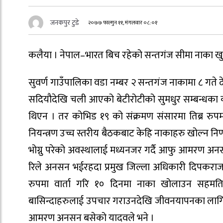
जनकपुर टुडे
२०७७ फाल्गुन ११, मंगलवार ०८:०१
कलैया । नेपाल–भारत बिच रहेको सन्तगंज सीमा नाका खुल
सुवर्ण गाउँपालिका वडा नम्बर २ सन्तगंज नाकामा ८ 
सदियौदेखि चली आएको बेटीरोटीको सुमधुर सम्बन्धका
थिएन । तर कोभिड १९ को संक्रमण संसारमा तिब्र रु
नियन्त्रण उच्च स्तरीय बैठकबाट केहि नाकाहरु खोल्न नि
भोग्नु परेको अवस्थालाई मध्यनजर गर्दै आफु आमरण अन
रिले अनसन भईरहदा प्रमुख जिल्ला अधिकारी दिपकराज ने
रुपमा वार्ता गरि १० दिनमा नाका खोलाउन सहमति 
बासिन्दाहरुलाई उपचार गराउनदेखि जीवनयापनका लागि ख
आमरण अनसन बसेको यादवले भने ।