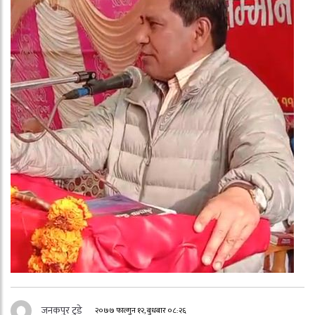
जनकपुर टुडे
२०७७ फाल्गुन १२, बुधबार ०८:२६