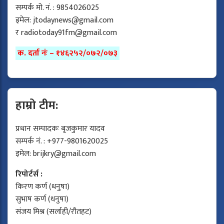
सम्पर्क मो. नं. : 9854026025
इमेल:
jtodaynews@gmail.com
र
radiotoday91fm@gmail.com
क. दर्ता नंः – १४६२५२/०७२/०७३
हाम्रो टीम:
प्रधान सम्पादकः बृजकुमार यादव
सम्पर्क नं. : +977-9801620025
इमेल:
brijkry@gmail.com
रिपोर्टर्स :
किरण कर्ण (धनुषा)
सुभाष कर्ण (धनुषा)
संजय मिश्र (सर्लाही/रौतहट)