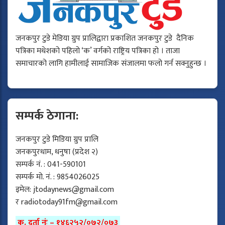
जनकपुर टुडे मेडिया ग्रुप प्रालिद्वारा प्रकाशित जनकपुर टुडे दैनिक
पत्रिका मधेशको पहिलो ‘क’ वर्गको राष्ट्रिय पत्रिका हो । ताजा
समाचारको लागि हामीलाई सामाजिक संजालमा फलो गर्न सक्नुहुन्छ ।
सम्पर्क ठेगाना:
जनकपुर टुडे मिडिया ग्रुप प्रालि
जनकपुरधाम, धनुषा (प्रदेश २)
सम्पर्क नं. : 041-590101
सम्पर्क मो. नं. : 9854026025
इमेल:
jtodaynews@gmail.com
र
radiotoday91fm@gmail.com
क. दर्ता नंः – १४६२५२/०७२/०७३