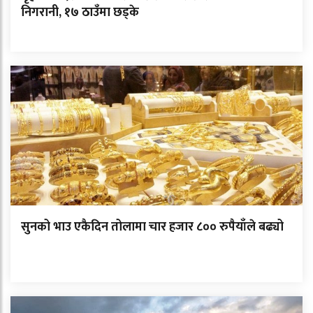
निगरानी, १७ ठाउँमा छड्के
सुनको भाउ एकैदिन तोलामा चार हजार ८०० रुपैयाँले बढ्यो