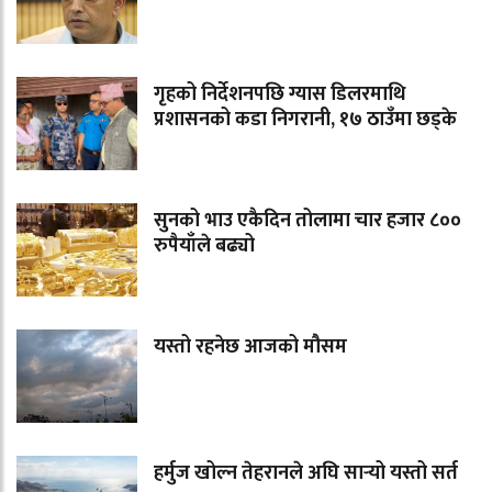
गृहको निर्देशनपछि ग्यास डिलरमाथि
प्रशासनको कडा निगरानी, १७ ठाउँमा छड्के
सुनको भाउ एकैदिन तोलामा चार हजार ८००
रुपैयाँले बढ्यो
यस्तो रहनेछ आजको मौसम
हर्मुज खोल्न तेहरानले अघि सार्‍यो यस्तो सर्त