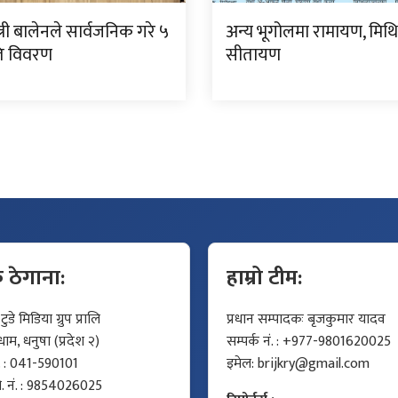
्त्री बालेनले सार्वजनिक गरे ५
अन्य भूगोलमा रामायण, मिथ
गति विवरण
सीतायण
क ठेगाना:
हाम्रो टीम:
डे मिडिया ग्रुप प्रालि
प्रधान सम्पादकः बृजकुमार यादव
म, धनुषा (प्रदेश २)
सम्पर्क नं. : +977-9801620025
ं. : 041-590101
इमेल:
brijkry@gmail.com
मो. नं. : 9854026025