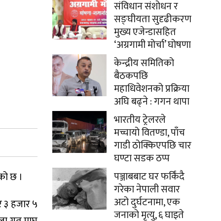
संविधान संशोधन र
सङ्घीयता सुदृढीकरण
मुख्य एजेन्डासहित
‘अग्रगामी मोर्चा’ घोषणा
केन्द्रीय समितिको
बैठकपछि
महाधिवेशनको प्रक्रिया
अघि बढ्ने : गगन थापा
भारतीय ट्रेलरले
मच्चायो वितण्डा, पाँच
गाडी ठोक्किएपछि चार
घण्टा सडक ठप्प
पञ्जाबबाट घर फर्किंदै
एको छ ।
गरेका नेपाली सवार
अटो दुर्घटनामा, एक
जर ३ हजार ५
जनाको मृत्यु, ६ घाइते
बेला गत माघ