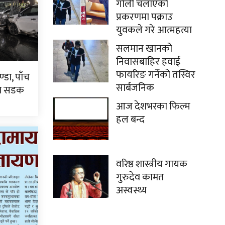
गोली चलाएको
प्रकरणमा पक्राउ
युवकले गरे आत्महत्या
सलमान खानको
निवासबाहिर हवाई
फायरिङ गर्नेको तस्विर
्डा, पाँच
सार्बजनिक
टा सडक
आज देशभरका फिल्म
हल बन्द
वरिष्ठ शास्त्रीय गायक
गुरुदेव कामत
अस्वस्थ्य