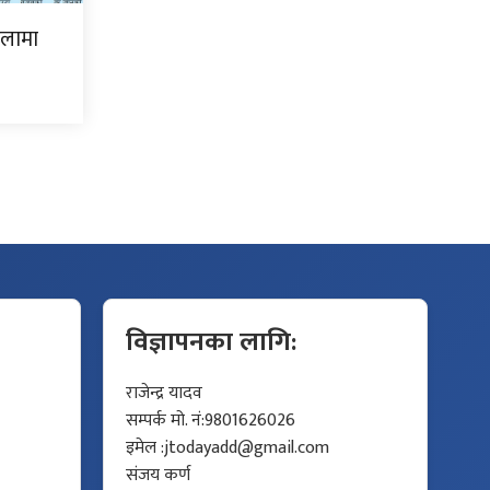
िलामा
विज्ञापनका लागि:
राजेन्द्र यादव
सम्पर्क मो. नं:9801626026
इमेल :
jtodayadd@gmail.com
संजय कर्ण