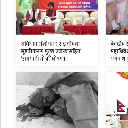
संविधान संशोधन र सङ्घीयता
केन्द्र
सुदृढीकरण मुख्य एजेन्डासहित
महाधिवेश
‘अग्रगामी मोर्चा’ घोषणा
गगन था