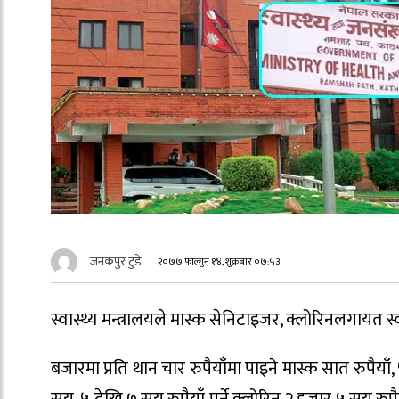
जनकपुर टुडे
२०७७ फाल्गुन १४, शुक्रबार ०७:५३
स्वास्थ्य मन्त्रालयले मास्क सेनिटाइजर, क्लोरिनलगायत स
बजारमा प्रति थान चार रुपैयाँमा पाइने मास्क सात रुपैया
सय, ५ देखि ७ सय रुपैयाँ पर्ने क्लोरिन २ हजार ५ सय रु