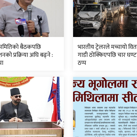
ीय समितिको बैठकपछि
भारतीय ट्रेलरले मच्चायो वितण
नको प्रक्रिया अघि बढ्ने :
गाडी ठोक्किएपछि चार घण्
पा
ठप्प