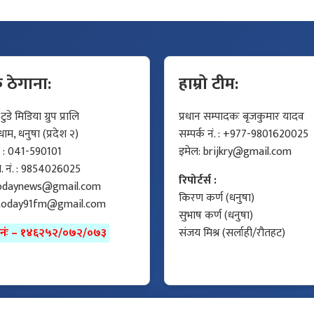
क ठेगाना:
हाम्रो टीम:
डे मिडिया ग्रुप प्रालि
प्रधान सम्पादकः बृजकुमार यादव
म, धनुषा (प्रदेश २)
सम्पर्क नं. : +977-9801620025
ं. : 041-590101
इमेल:
brijkry@gmail.com
मो. नं. : 9854026025
रिपोर्टर्स :
odaynews@gmail.com
किरण कर्ण (धनुषा)
today91fm@gmail.com
सुभाष कर्ण (धनुषा)
ा नंः – १४६२५२/०७२/०७३
संजय मिश्र (सर्लाही/रौतहट)