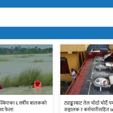
िस्किएका ६ वर्षीय बालकको
ट्याङ्करबाट तेल चोर्दा चोर्दै पम
शव फेला
सञ्चालक र कर्मचारीसहित 