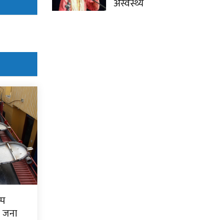
अस्वस्थ्य
्प
७ जना