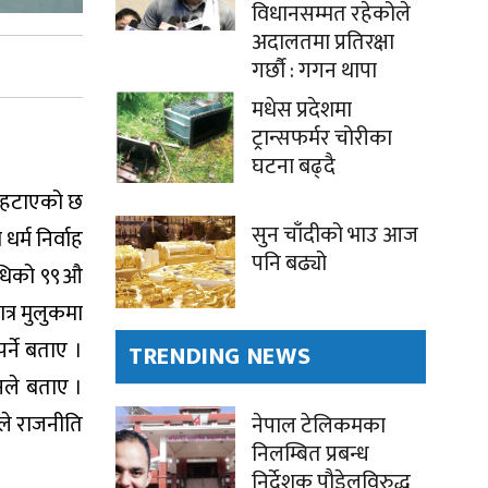
विधानसम्मत रहेकोले
अदालतमा प्रतिरक्षा
गर्छौ : गगन थापा
मधेस प्रदेशमा
ट्रान्सफर्मर चोरीका
घटना बढ्दै
र हटाएको छ
सुन चाँदीको भाउ आज
्म निर्वाह
पनि बढ्यो
निधिको ९९औ
्र मुलुकमा
र्ने बताए ।
TRENDING NEWS
उनले बताए ।
वले राजनीति
नेपाल टेलिकमका
निलम्बित प्रबन्ध
निर्देशक पौडेलविरुद्ध