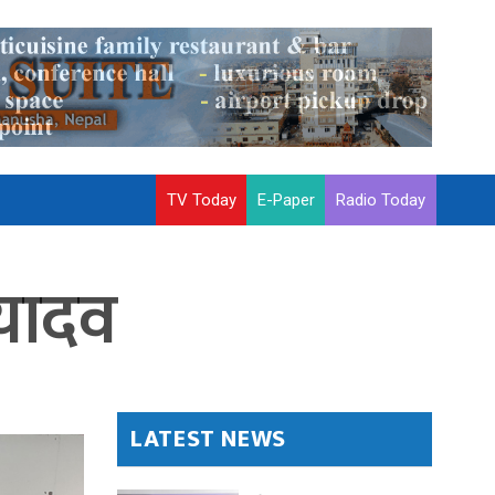
TV Today
E-Paper
Radio Today
ि यादव
LATEST NEWS