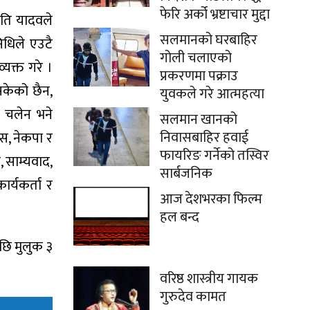
फेरि अर्को भ्रष्टाचार मुद्दा
पति यादवले
सलमानको घरबाहिर
िधिले एउटै
गोली चलाएको
्यक्त गरे ।
प्रकरणमा पक्राउ
सकेको छैन,
युवकले गरे आत्महत्या
ार चलेन भने
सलमान खानको
निवासबाहिर हवाई
स, नेकपा र
फायरिङ गर्नेको तस्विर
 साम्यवाद,
सार्बजनिक
ार्यकर्ता र
आज देशभरका फिल्म
हल बन्द
पछि मुलुक ३
वरिष्ठ शास्त्रीय गायक
गुरुदेव कामत