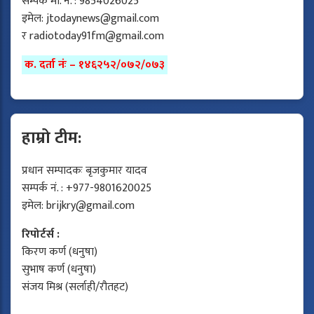
सम्पर्क मो. नं. : 9854026025
इमेल:
jtodaynews@gmail.com
र
radiotoday91fm@gmail.com
क. दर्ता नंः – १४६२५२/०७२/०७३
हाम्रो टीम:
प्रधान सम्पादकः बृजकुमार यादव
सम्पर्क नं. : +977-9801620025
इमेल:
brijkry@gmail.com
रिपोर्टर्स :
किरण कर्ण (धनुषा)
सुभाष कर्ण (धनुषा)
संजय मिश्र (सर्लाही/रौतहट)