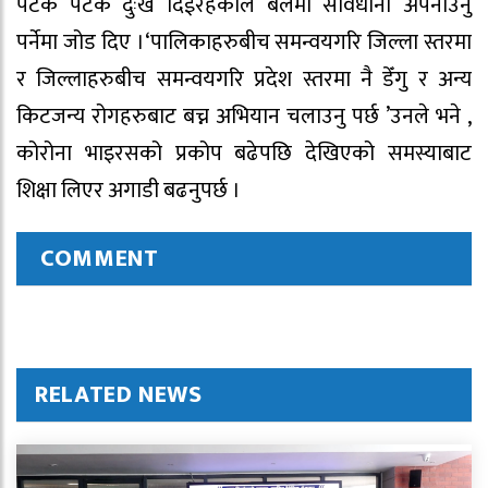
पटक पटक दुःख दिईरहेकोले बेलैमा सावधानी अपनाउनु
पर्नेमा जोड दिए ।‘पालिकाहरुबीच समन्वयगरि जिल्ला स्तरमा
र जिल्लाहरुबीच समन्वयगरि प्रदेश स्तरमा नै डेँगु र अन्य
किटजन्य रोगहरुबाट बच्न अभियान चलाउनु पर्छ ’उनले भने ,
कोरोना भाइरसको प्रकोप बढेपछि देखिएको समस्याबाट
शिक्षा लिएर अगाडी बढनुपर्छ ।
COMMENT
RELATED NEWS