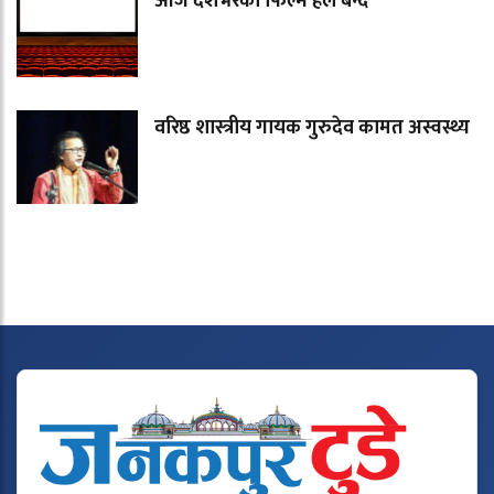
आज देशभरका फिल्म हल बन्द
वरिष्ठ शास्त्रीय गायक गुरुदेव कामत अस्वस्थ्य