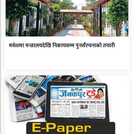
मधेशमा मन्त्रालयदेखि निकायसम्म पुनर्संरचनाको तयारी