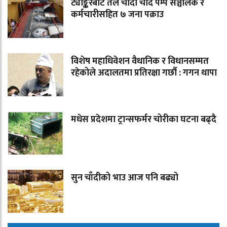
ट्याङ्करबाट तेल चोर्दा चोर्दै पम्प सञ्चालक र
कर्मचारीसहित ७ जना पक्राउ
विशेष महाधिवेशन वैधानिक र विधानसम्मत
रहेकोले अदालतमा प्रतिरक्षा गर्छौ : गगन थापा
मधेस प्रदेशमा ट्रान्सफर्मर चोरीका घटना बढ्दै
सुन चाँदीको भाउ आज पनि बढ्यो