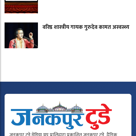
वरिष्ठ शास्त्रीय गायक गुरुदेव कामत अस्वस्थ्य
जनकपुर टुडे मेडिया ग्रुप प्रालिद्वारा प्रकाशित जनकपुर टुडे दैनिक