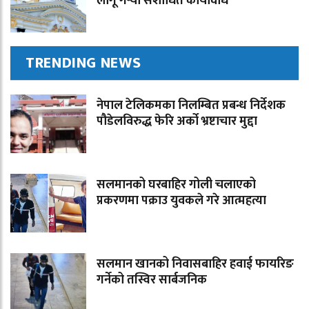
लागू गर्‍यो संशोधित कार्यविधि
TRENDING NEWS
नेपाल टेलिकमका निलम्बित प्रबन्ध निर्देशक
पौडेलविरुद्ध फेरि अर्को भ्रष्टाचार मुद्दा
सलमानको घरबाहिर गोली चलाएको
प्रकरणमा पक्राउ युवकले गरे आत्महत्या
सलमान खानको निवासबाहिर हवाई फायरिङ
गर्नेको तस्विर सार्बजनिक