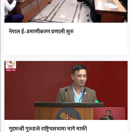
नेपाल ई–प्रमाणीकरण प्रणाली सुरु
गृहमन्त्री गुरुङले राष्ट्रियसभामा मागे माफी