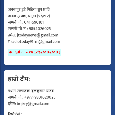
जनकपुर टुडे मिडिया ग्रुप प्रालि
जनकपुरधाम, धनुषा (प्रदेश २)
सम्पर्क नं. : 041-590101
सम्पर्क मो. नं. : 9854026025
इमेल:
jtodaynews@gmail.com
र
radiotoday91fm@gmail.com
क. दर्ता नंः – १४६२५२/०७२/०७३
हाम्रो टीम:
प्रधान सम्पादकः बृजकुमार यादव
सम्पर्क नं. : +977-9801620025
इमेल:
brijkry@gmail.com
रिपोर्टर्स :