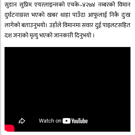
सुडान सुप्रिम एयरलाइन्सको एचके–४२७४ नम्बरको विमान
दुर्घटनाग्रस्त भएको खबर थाहा पाउँदा आफूलाई निकै दुःख
लागेको बताउनुभयो। उहाँले विमानमा सवार दुई पाइलटसहित
दश जनाको मृत्यु भएको जानकारी दिनुभयो ।