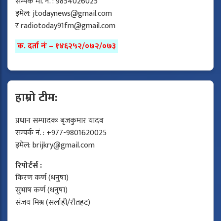
सम्पर्क मो. नं. : 9854026025
इमेल:
jtodaynews@gmail.com
र
radiotoday91fm@gmail.com
क. दर्ता नंः – १४६२५२/०७२/०७३
हाम्रो टीम:
प्रधान सम्पादकः बृजकुमार यादव
सम्पर्क नं. : +977-9801620025
इमेल:
brijkry@gmail.com
रिपोर्टर्स :
किरण कर्ण (धनुषा)
सुभाष कर्ण (धनुषा)
संजय मिश्र (सर्लाही/रौतहट)