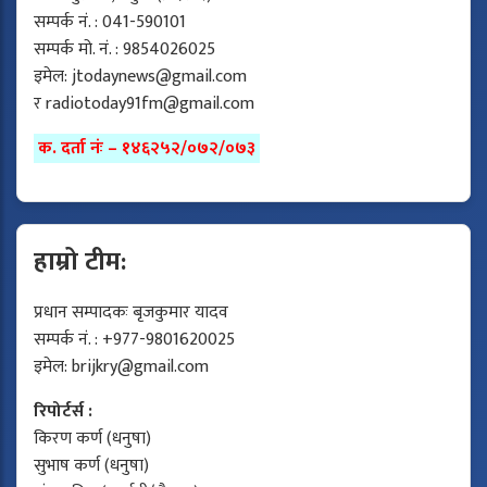
सम्पर्क नं. : 041-590101
सम्पर्क मो. नं. : 9854026025
इमेल:
jtodaynews@gmail.com
र
radiotoday91fm@gmail.com
क. दर्ता नंः – १४६२५२/०७२/०७३
हाम्रो टीम:
प्रधान सम्पादकः बृजकुमार यादव
सम्पर्क नं. : +977-9801620025
इमेल:
brijkry@gmail.com
रिपोर्टर्स :
किरण कर्ण (धनुषा)
सुभाष कर्ण (धनुषा)