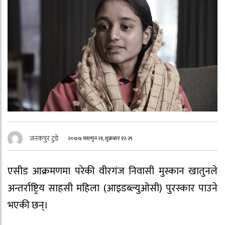
जनकपुर टुडे
२०७७ फाल्गुन २१, शुक्रबार १२:२९
एसीड आक्रमणमा परेकी वीरगंज निवासी मुस्कान खातुनले
अन्तर्राष्ट्रिय साहसी महिला (आइडब्ल्युओसी) पुरस्कार पाउने
भएकी छन्।