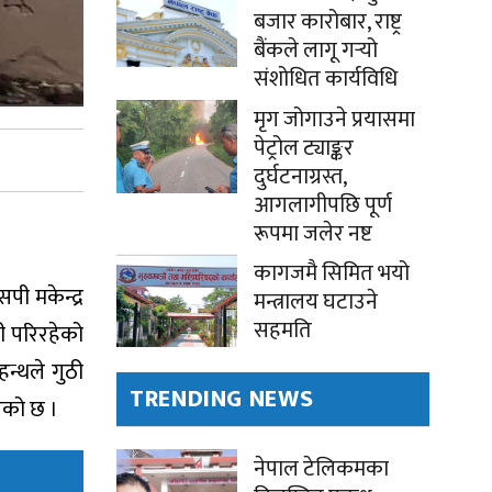
बजार कारोबार, राष्ट्र
बैंकले लागू गर्‍यो
संशोधित कार्यविधि
मृग जोगाउने प्रयासमा
पेट्रोल ट्याङ्कर
दुर्घटनाग्रस्त,
आगलागीपछि पूर्ण
रूपमा जलेर नष्ट
कागजमै सिमित भयो
पी मकेन्द्र
मन्त्रालय घटाउने
सहमति
ी परिरहेको
न्थले गुठी
TRENDING NEWS
भएको छ ।
नेपाल टेलिकमका