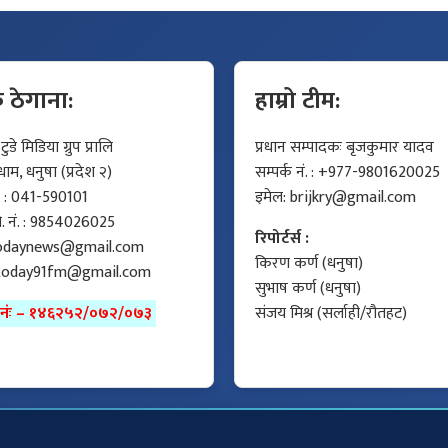
क ठेगाना:
हाम्रो टीम:
डे मिडिया ग्रुप प्रालि
प्रधान सम्पादकः बृजकुमार यादव
म, धनुषा (प्रदेश २)
सम्पर्क नं. : +977-9801620025
ं. : 041-590101
इमेल:
brijkry@gmail.com
मो. नं. : 9854026025
रिपोर्टर्स :
odaynews@gmail.com
किरण कर्ण (धनुषा)
today91fm@gmail.com
सुभाष कर्ण (धनुषा)
ा नंः – १४६२५२/०७२/०७३
संजय मिश्र (सर्लाही/रौतहट)